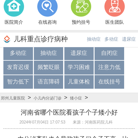
医院简介
在线咨询
预约挂号
医生团队
儿科重点诊疗病种
抽动症
多动症
遗尿症
多动症
抽动症
遗尿症
自闭症
·
·
发育迟缓
频繁眨眼
学习困难
注意力低
智力低下
语言障碍
儿童体检
在线挂号
>
>
>
郑州儿童医院
小儿内分泌门诊
矮小症
河南省哪个医院看孩子个子矮小好
2024年07月04日 17:07:53
来源：河南医药院儿科