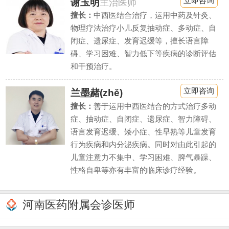
立即咨询
谢玉明
主治医师
擅长：
中西医结合治疗，运用中药及针灸、
物理疗法治疗小儿反复抽动症、多动症、自
闭症、遗尿症、发育迟缓等，擅长语言障
碍、学习困难、智力低下等疾病的诊断评估
和干预治疗。
立即咨询
兰墨赭(zhě)
擅长：
善于运用中西医结合的方式治疗多动
症、抽动症、自闭症、遗尿症、智力障碍、
语言发育迟缓、矮小症、性早熟等儿童发育
行为疾病和内分泌疾病。同时对由此引起的
儿童注意力不集中、学习困难、脾气暴躁、
性格自卑等亦有丰富的临床诊疗经验。
河南医药附属会诊医师