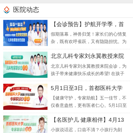
医院动态
【会诊预告】护航开学季，首
都医
假期落幕，神兽归笼！家长们的心情复
杂，既有欢呼雀跃，又有隐隐担忧。为
何？因为一些看似不起眼的生长发育和
北京儿科专家刘永翼教授来院
行为发育
会诊
北京儿科专家刘永翼教授来院会诊，为
孩子带来健康快乐成长的希望! 在孩子
的生长发育过程中，家长们常常会遇到
5月1日至3日，首都医科大学
各种困扰
附属北
【健康守护，专家助航】五一佳节，不
仅春意盎然，更有医者仁心。5月1日至
3日，我院特邀首都医科大学附属北京
【名医护儿 健康相伴】4月13
安定医院专
日-
小孩说话迟，口齿不清？小孩行为刻