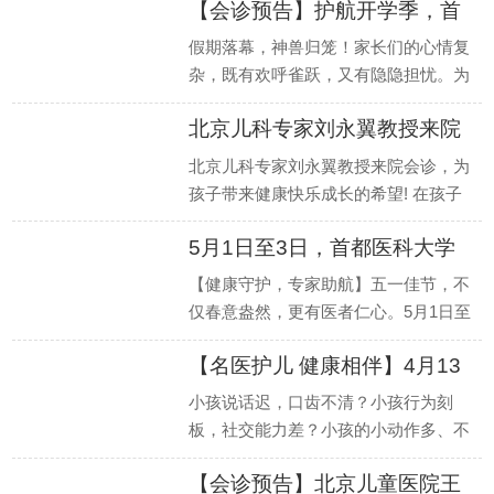
【会诊预告】护航开学季，首
都医
假期落幕，神兽归笼！家长们的心情复
杂，既有欢呼雀跃，又有隐隐担忧。为
何？因为一些看似不起眼的生长发育和
北京儿科专家刘永翼教授来院
行为发育
会诊
北京儿科专家刘永翼教授来院会诊，为
孩子带来健康快乐成长的希望! 在孩子
的生长发育过程中，家长们常常会遇到
5月1日至3日，首都医科大学
各种困扰
附属北
【健康守护，专家助航】五一佳节，不
仅春意盎然，更有医者仁心。5月1日至
3日，我院特邀首都医科大学附属北京
【名医护儿 健康相伴】4月13
安定医院专
日-
小孩说话迟，口齿不清？小孩行为刻
板，社交能力差？小孩的小动作多、不
能静、学习不好？一个孩子，眼睛眨个
【会诊预告】北京儿童医院王
不停，还会