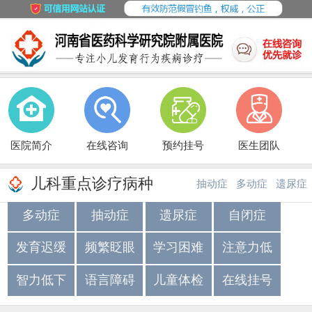
医院简介
在线咨询
预约挂号
医生团队
儿科重点诊疗病种
抽动症
多动症
遗尿症
多动症
抽动症
遗尿症
自闭症
·
·
发育迟缓
频繁眨眼
学习困难
注意力低
智力低下
语言障碍
儿童体检
在线挂号