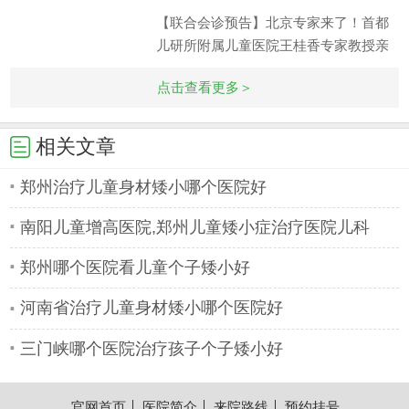
桂香
【联合会诊预告】北京专家来了！首都
儿研所附属儿童医院王桂香专家教授亲
赴联合会诊！为确保家长能在假期里时
点击查看更多＞
长求医求
相关文章
郑州治疗儿童身材矮小哪个医院好
南阳儿童增高医院,郑州儿童矮小症治疗医院儿科
郑州哪个医院看儿童个子矮小好
河南省治疗儿童身材矮小哪个医院好
三门峡哪个医院治疗孩子个子矮小好
官网首页
医院简介
来院路线
预约挂号