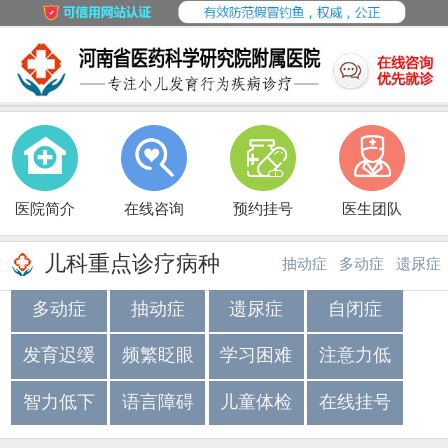
医院简介
在线咨询
预约挂号
医生团队
儿科重点诊疗病种
抽动症
多动症
遗尿症
多动症
抽动症
遗尿症
自闭症
·
·
发育迟缓
频繁眨眼
学习困难
注意力低
智力低下
语言障碍
儿童体检
在线挂号