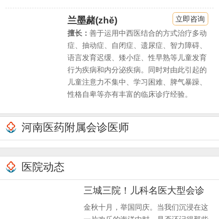
立即咨询
兰墨赭(zhě)
擅长：
善于运用中西医结合的方式治疗多动
症、抽动症、自闭症、遗尿症、智力障碍、
语言发育迟缓、矮小症、性早熟等儿童发育
行为疾病和内分泌疾病。同时对由此引起的
儿童注意力不集中、学习困难、脾气暴躁、
性格自卑等亦有丰富的临床诊疗经验。
河南医药附属会诊医师
医院动态
三城三院！儿科名医大型会诊
预告
金秋十月，举国同庆。当我们沉浸在这