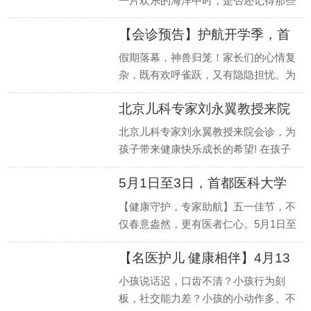
一片欢乐的海洋中时，是否还记得那些
最需要关爱的小生命？河南省医药院附
【会诊预告】护航开学季，首
属医院邀
都医
假期落幕，神兽归笼！家长们的心情复
杂，既有欢呼雀跃，又有隐隐担忧。为
何？因为一些看似不起眼的生长发育和
北京儿科专家刘永翼教授来院
行为发育
会诊
北京儿科专家刘永翼教授来院会诊，为
孩子带来健康快乐成长的希望! 在孩子
的生长发育过程中，家长们常常会遇到
5月1日至3日，首都医科大学
各种困扰
附属北
【健康守护，专家助航】五一佳节，不
仅春意盎然，更有医者仁心。5月1日至
3日，我院特邀首都医科大学附属北京
【名医护儿 健康相伴】4月13
安定医院专
日-
小孩说话迟，口齿不清？小孩行为刻
板，社交能力差？小孩的小动作多、不