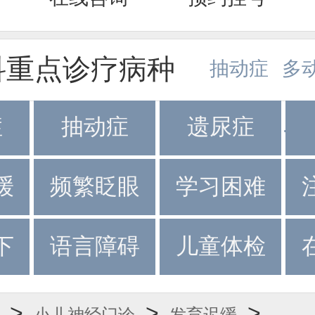
科重点诊疗病种
抽动症
多
症
抽动症
遗尿症
·
·
缓
频繁眨眼
学习困难
下
语言障碍
儿童体检
>
>
>
小儿神经门诊
发育迟缓