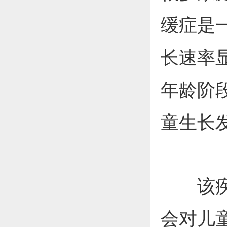
缓症是
长速率
年龄阶
童生长
该疾病
会对儿