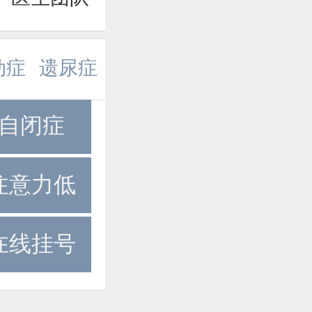
动症
遗尿症
自闭症
注意力低
在线挂号