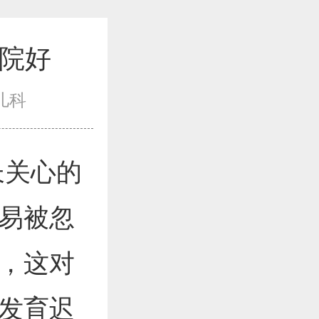
院好
儿科
关心的
易被忽
，这对
发育迟