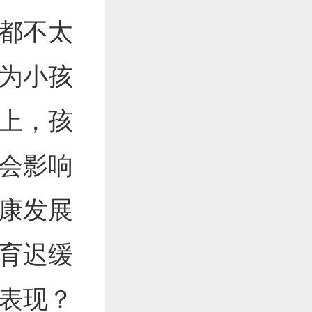
都不太
为小孩
上，孩
会影响
康发展
育迟缓
表现？