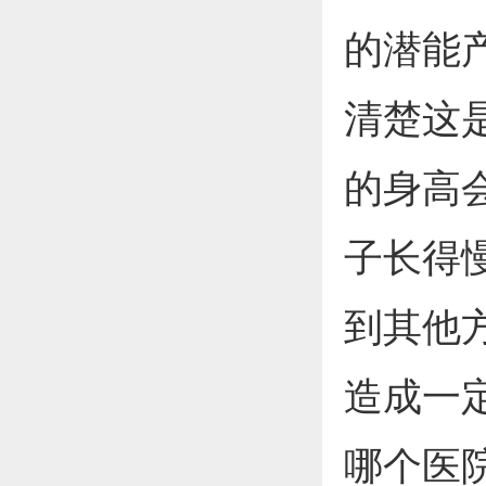
的潜能
清楚这
的身高
子长得
到其他
造成一
哪个医