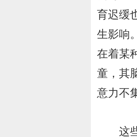
育迟缓
生影响
在着某
童，其
意力不
这些问