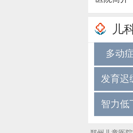
儿
多动
发育迟
智力低
郑州儿童医院