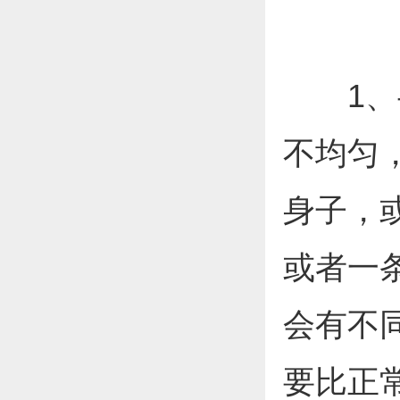
1、半
不均匀
身子，
或者一
会有不
要比正