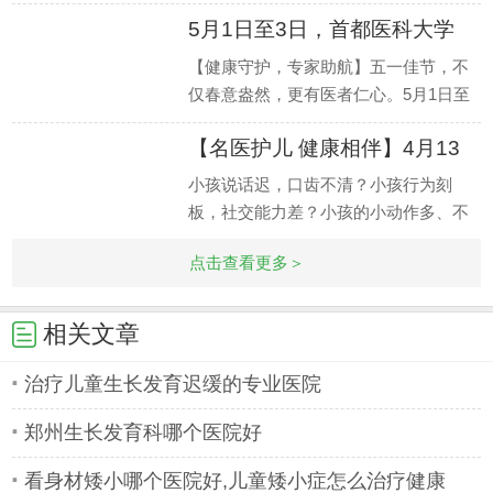
的生长发育过程中，家长们常常会遇到
5月1日至3日，首都医科大学
各种困扰
附属北
【健康守护，专家助航】五一佳节，不
仅春意盎然，更有医者仁心。5月1日至
3日，我院特邀首都医科大学附属北京
【名医护儿 健康相伴】4月13
安定医院专
日-
小孩说话迟，口齿不清？小孩行为刻
板，社交能力差？小孩的小动作多、不
能静、学习不好？一个孩子，眼睛眨个
点击查看更多＞
不停，还会
相关文章
治疗儿童生长发育迟缓的专业医院
郑州生长发育科哪个医院好
看身材矮小哪个医院好,儿童矮小症怎么治疗健康