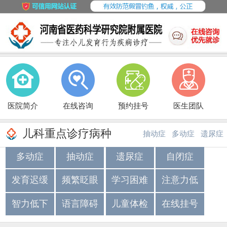
医院简介
在线咨询
预约挂号
医生团队
儿科重点诊疗病种
抽动症
多动症
遗尿症
多动症
抽动症
遗尿症
自闭症
·
·
发育迟缓
频繁眨眼
学习困难
注意力低
智力低下
语言障碍
儿童体检
在线挂号