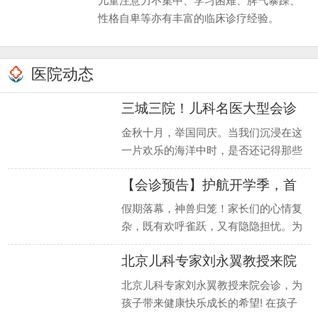
儿童注意力不集中、学习困难、脾气暴躁、
性格自卑等亦有丰富的临床诊疗经验。
医院动态
三城三院！儿科名医大型会诊
预告
金秋十月，举国同庆。当我们沉浸在这
一片欢乐的海洋中时，是否还记得那些
最需要关爱的小生命？河南省医药院附
【会诊预告】护航开学季，首
属医院邀
都医
假期落幕，神兽归笼！家长们的心情复
杂，既有欢呼雀跃，又有隐隐担忧。为
何？因为一些看似不起眼的生长发育和
北京儿科专家刘永翼教授来院
行为发育
会诊
北京儿科专家刘永翼教授来院会诊，为
孩子带来健康快乐成长的希望! 在孩子