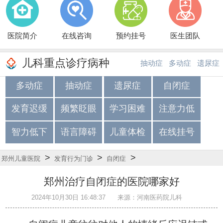
医院简介
在线咨询
预约挂号
医生团队
儿科重点诊疗病种
抽动症
多动症
遗尿症
多动症
抽动症
遗尿症
自闭症
·
·
发育迟缓
频繁眨眼
学习困难
注意力低
智力低下
语言障碍
儿童体检
在线挂号
>
>
>
郑州儿童医院
发育行为门诊
自闭症
郑州治疗自闭症的医院哪家好
2024年10月30日 16:48:37
来源：河南医药院儿科