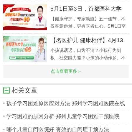
的生长发育过程中，家长们常常会遇到
5月1日至3日，首都医科大学
各种困扰
附属北
【健康守护，专家助航】五一佳节，不
仅春意盎然，更有医者仁心。5月1日至
3日，我院特邀首都医科大学附属北京
【名医护儿 健康相伴】4月13
安定医院专
日-
小孩说话迟，口齿不清？小孩行为刻
板，社交能力差？小孩的小动作多、不
能静、学习不好？一个孩子，眼睛眨个
点击查看更多＞
不停，还会
相关文章
孩子学习困难原因应对方法-郑州学习困难医院在线
学习困难的原因分析-郑州儿童学习困难干预医院
哪个儿童自闭医院好-有效的自闭症干预方法