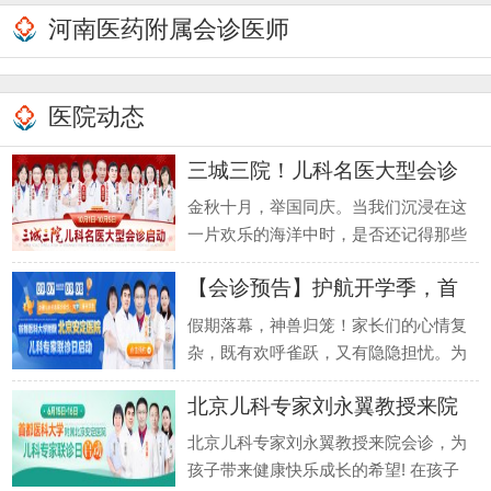
河南医药附属会诊医师
医院动态
三城三院！儿科名医大型会诊
预告
金秋十月，举国同庆。当我们沉浸在这
一片欢乐的海洋中时，是否还记得那些
最需要关爱的小生命？河南省医药院附
【会诊预告】护航开学季，首
属医院邀
都医
假期落幕，神兽归笼！家长们的心情复
杂，既有欢呼雀跃，又有隐隐担忧。为
何？因为一些看似不起眼的生长发育和
北京儿科专家刘永翼教授来院
行为发育
会诊
北京儿科专家刘永翼教授来院会诊，为
孩子带来健康快乐成长的希望! 在孩子