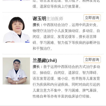
症、语言发育迟缓、智力低下、精神发育迟
缓、遗尿症等疾病上疗效显著。
立即咨询
谢玉明
主治医师
擅长：
中西医结合治疗，运用中药及针灸、
物理疗法治疗小儿反复抽动症、多动症、自
闭症、遗尿症、发育迟缓等，擅长语言障
碍、学习困难、智力低下等疾病的诊断评估
和干预治疗。
立即咨询
兰墨赭(zhě)
擅长：
善于运用中西医结合的方式治疗多动
症、抽动症、自闭症、遗尿症、智力障碍、
语言发育迟缓、矮小症、性早熟等儿童发育
行为疾病和内分泌疾病。同时对由此引起的
儿童注意力不集中、学习困难、脾气暴躁、
性格自卑等亦有丰富的临床诊疗经验。