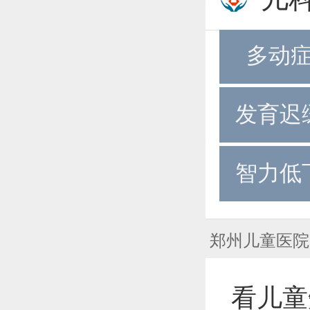
多动
发育迟
智力低
郑州儿童医院
看儿童