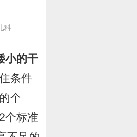
儿科
矮小的干
住条件
的个
2个标准
身高不足的