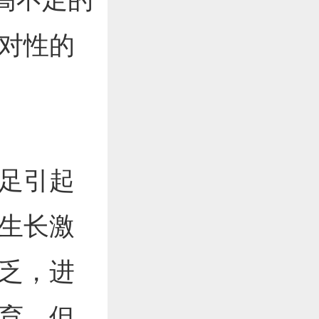
对性的
足引起
生长激
乏，进
育。但