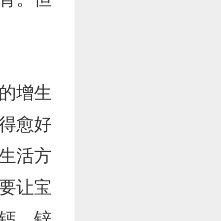
的增生
得愈好
生活方
要让宝
钙、锌