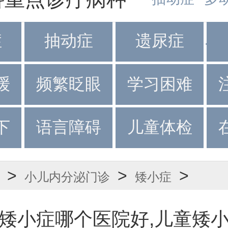
症
抽动症
遗尿症
·
·
缓
频繁眨眼
学习困难
下
语言障碍
儿童体检
>
>
>
小儿内分泌门诊
矮小症
矮小症哪个医院好,儿童矮