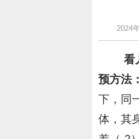
2024年
看
预方法
下，同
体，其
差（-2