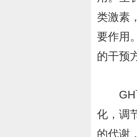
类激素
要作用
的干预方
GH可
化，调
的代谢