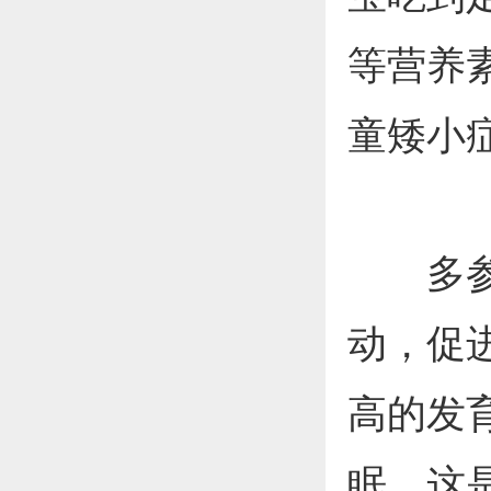
等营养
童矮小
多参加
动，促
高的发
眠，这