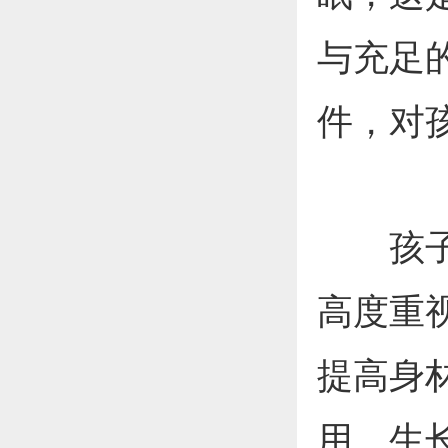
与充足
件，对
孩子身
高度重
提高身
用。生